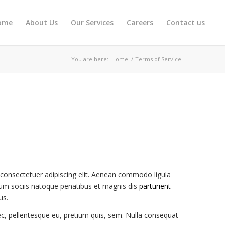
ome
About Us
Our Services
Careers
Contact us
You are here:
Home
/
Terms of Service
consectetuer adipiscing elit. Aenean commodo ligula
um sociis natoque penatibus et magnis dis
parturient
us.
ec, pellentesque eu, pretium quis, sem. Nulla consequat